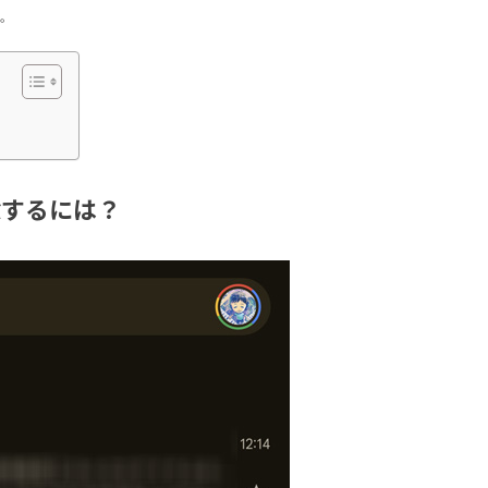
。
除するには？