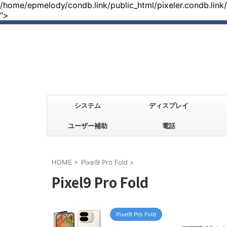
/home/epmelody/condb.link/public_html/pixeler.condb.link
">
システム
ディスプレイ
ユーザー補助
電話
HOME
>
Pixel9 Pro Fold
>
Pixel9 Pro Fold
Pixel9 Pro Fold