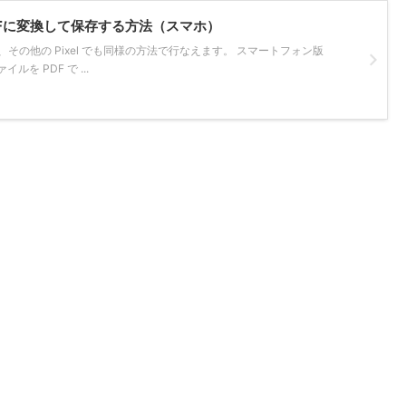
PDFに変換して保存する方法（スマホ）
、Pixel7a、その他の Pixel でも同様の方法で行なえます。 スマートフォン版
を PDF で ...